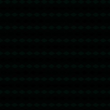
开云体育科技（北京）有限公司
开云体育APP
个性化观赛体验，尽在开云！
开云体育科技（北京）有限公司
开云体育APP
立即下载APP，畅享精彩赛事！
开云体育科技（北京）有限公司
开云体育APP
下载开云APP，解锁更多体育乐
趣！
开云体育科技（北京）有限公司