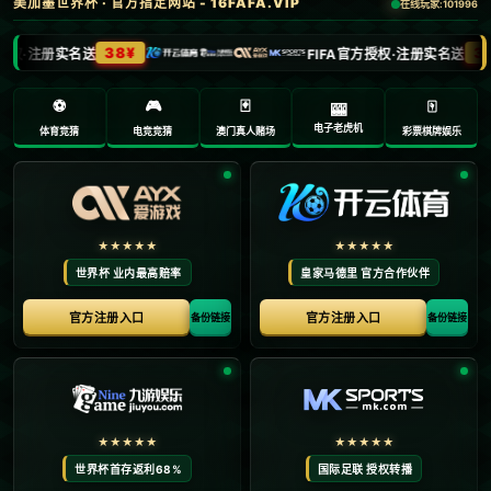
胡胡伊体操击剑俱
阿根廷乙级联
基尔梅斯
1:0
06:00
乐部
赛
玻利维亚甲级
波托西民族
2:2
最强者
06:00
联赛
阿根廷甲级联
博卡青年
1:0
拉普拉塔大学生
06:00
赛
圣费利佩联盟
0:1
智利大学
智利杯
06:00
数据快照 · 截至 2026-08-06 07:39（北京时间）· 实时数据在页面加载后自动刷新
开云体育：您的专属体育赛
事直播平台