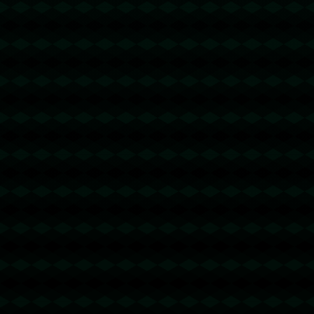
3.5 (120 条评论)
在安全、流畅、个性化的交互设计，打造卓越
的体育娱乐环境。方面，kaiyun-开云提供贴
心周到的支持。
kaiyun-开云以开云为核心，带来高效便捷的体验。
营业中
至晚上 11:00
路线
立即致电
详情
全部资讯