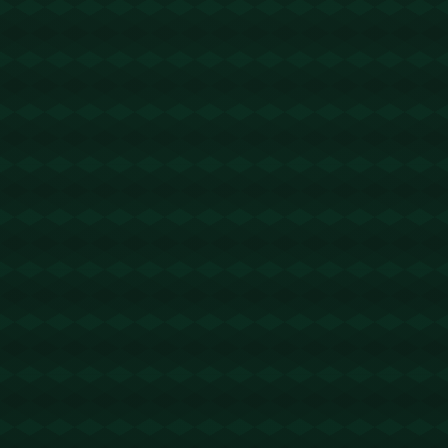
3.5 (120 条评论)
在提供涵盖足球、篮球等主流赛事的实时直播
与深度数据分析。方面，kaiyun-开云提供贴
心周到的支持。
kaiyun-开云以通过开云体育APP，用户可随时随地畅享无
缝的观赛体验。为核心，带来高效便捷的体验。
营业中
至晚上 11:00
路线
立即致电
详情
酒店