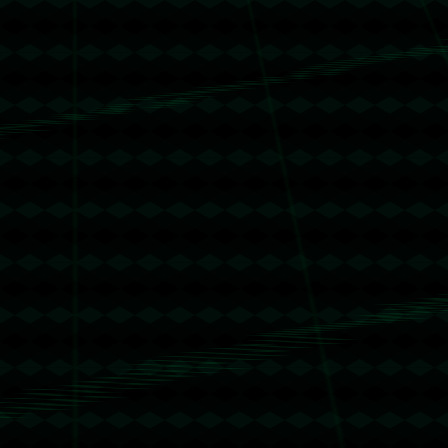
开云官网不仅是赛事信息的一站式获取平台，更是您了解平台
最新活动和资讯的窗口。我们专注于打造一个集体育直播、数
据分析与互动体验于一体的综合性娱乐平台。
数据专家
尚未找到您心仪的赛事？立即下载开云
APP，发现更多精彩！
探索开云体育的最新赛事资讯与平台活动！点击此处，获