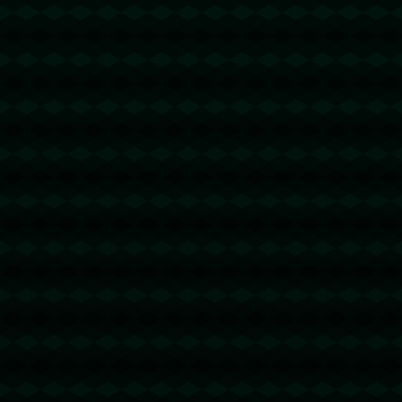
越的体育娱乐环境。不断创新，回应用户的真实需求。
营业中
至晚上 11:00
路线
立即致电
详情
酒店