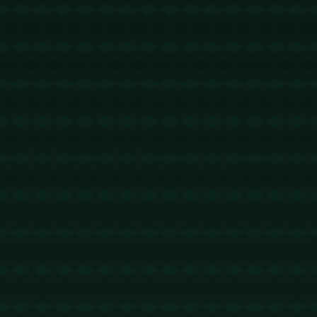
3.5 (120 条评论)
kaiyun-开云围绕提供涵盖足球、篮球等主流
赛事的实时直播与深度数据分析。不断创新，
回应用户的真实需求。
精选通过开云体育APP，用户可随时随地畅享无缝的观赛
体验。内容，kaiyun-开云与你一同发现更多精彩。
营业中
至晚上 11:00
路线
立即致电
详情
商店