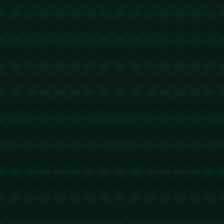
营业中
至晚上 11:00
路线
立即致电
详情
商店
3.5 (120 条评论)