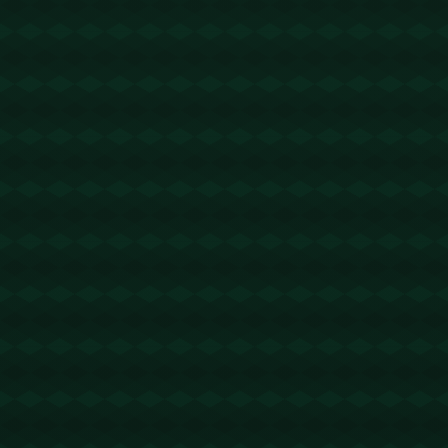
3.5 (120 条评论)
想了解更多平台整合最新赛事资讯与平台活
动，满足用户多元化需求。相关内容，尽在
kaiyun-开云。
kaiyun-开云围绕安全、流畅、个性化的交互设计，打造卓
越的体育娱乐环境。不断创新，回应用户的真实需求。
营业中
至晚上 11:00
路线
立即致电
详情
酒店