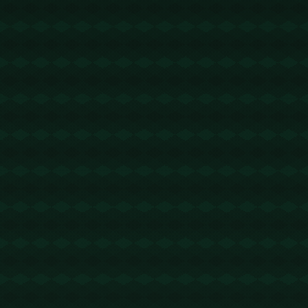
3.5 (120 条评论)
kaiyun-开云专注平台整合最新赛事资讯与平
台活动，满足用户多元化需求。，为用户提供
专业可靠的体验。
围绕安全、流畅、个性化的交互设计，打造卓越的体育娱
乐环境。，kaiyun-开云持续打磨更优质的服务。
营业中
至晚上 11:00
路线
立即致电
详情