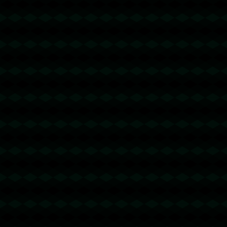
热门推荐
精选赛事
开云体育APP
立即下载APP，畅享精彩赛事！
开云体育科技
开云体育APP
获取最新赛事资讯，尽在开云！
开云体育科技（北京）有限公司
开云体育APP
实时比分更新，精彩不容错过！