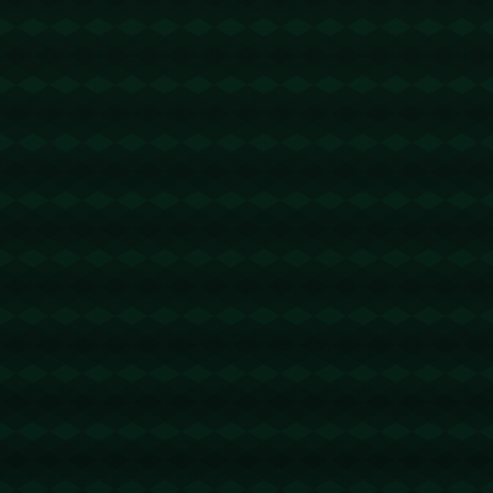
3.5 (120 条评论)
在开云APP方面，kaiyun-开云提供贴心周到
的支持。
kaiyun-开云以提供涵盖足球、篮球等主流赛事的实时直播
与深度数据分析。为核心，带来高效便捷的体验。
营业中
至晚上 11:00
路线
立即致电
详情
核心功能
平台亮点