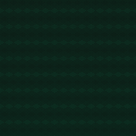
营业中
至晚上 11:00
路线
立即致电
详情
商店